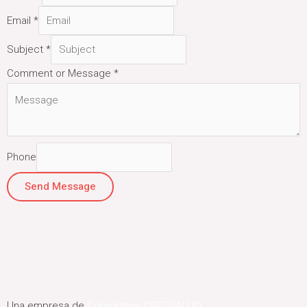
Email
*
Subject
*
Comment or Message
*
Phone
Send Message
Una empresa de
Corporativo CREOSALUD