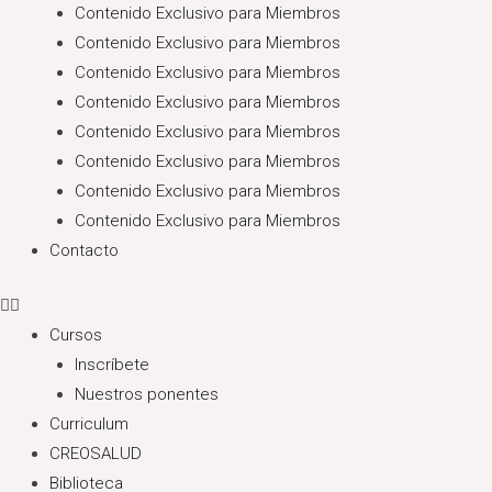
Contenido Exclusivo para Miembros
Contenido Exclusivo para Miembros
Contenido Exclusivo para Miembros
Contenido Exclusivo para Miembros
Contenido Exclusivo para Miembros
Contenido Exclusivo para Miembros
Contenido Exclusivo para Miembros
Contenido Exclusivo para Miembros
Contacto
Cursos
Inscríbete
Nuestros ponentes
Curriculum
CREOSALUD
Biblioteca