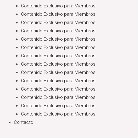
Contenido Exclusivo para Miembros
Contenido Exclusivo para Miembros
Contenido Exclusivo para Miembros
Contenido Exclusivo para Miembros
Contenido Exclusivo para Miembros
Contenido Exclusivo para Miembros
Contenido Exclusivo para Miembros
Contenido Exclusivo para Miembros
Contenido Exclusivo para Miembros
Contenido Exclusivo para Miembros
Contenido Exclusivo para Miembros
Contenido Exclusivo para Miembros
Contenido Exclusivo para Miembros
Contenido Exclusivo para Miembros
Contacto