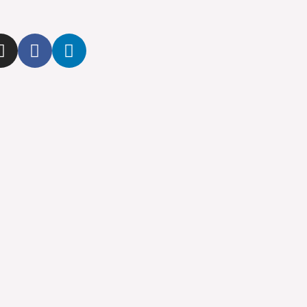
I
F
L
n
a
i
s
c
n
t
e
k
a
b
e
g
o
d
r
o
i
a
k
n
m
-
-
f
i
n