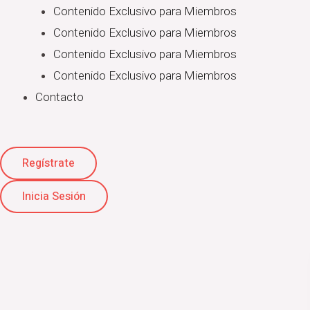
Contenido Exclusivo para Miembros
Contenido Exclusivo para Miembros
Contenido Exclusivo para Miembros
Contenido Exclusivo para Miembros
Contacto
Regístrate
Inicia Sesión